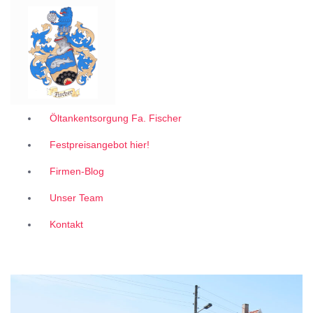
Garantiert zum 1A Festpreis
Z
u
m
I
n
h
a
l
Öltankentsorgung Fa. Fischer
t
Festpreisangebot hier!
s
p
Firmen-Blog
r
i
Unser Team
n
g
Kontakt
e
n