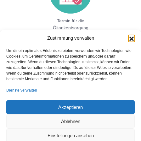
Termin für die
Öltankentsorgung
vereinbaren!
Zustimmung verwalten
Um dir ein optimales Erlebnis zu bieten, verwenden wir Technologien wie
Cookies, um Geräteinformationen zu speichern und/oder darauf
Jetzt hier direkt ein unverbindliches
zuzugreifen. Wenn du diesen Technologien zustimmst, können wir Daten
Festpreisangebot einholen!
wie das Surfverhalten oder eindeutige IDs auf dieser Website verarbeiten.
Wenn du deine Zustimmung nicht erteilst oder zurückziehst, können
bestimmte Merkmale und Funktionen beeinträchtigt werden.
Dienste verwalten
Akzeptieren
Ablehnen
Copyright © 2026 Öltankentsorgung mit Bescheinigung für BAFA
und Umweltamt
Einstellungen ansehen