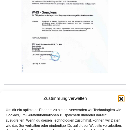
Qualifiziert nach Entsorgungsfachbetriebsordnung EfbV
Zustimmung verwalten
Um dir ein optimales Erlebnis zu bieten, verwenden wir Technologien wie
abgelaufenes Fachbetriebszertifikat gültig Januar 2021-2023
Cookies, um Geräteinformationen zu speichern und/oder darauf
zuzugreifen. Wenn du diesen Technologien zustimmst, können wir Daten
wie das Surfverhalten oder eindeutige IDs auf dieser Website verarbeiten.
abgelaufenes