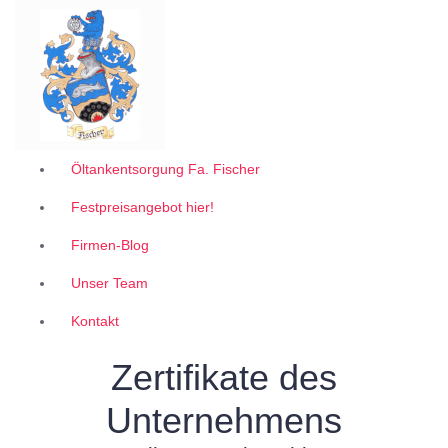
Garantiert zum 1A Festpreis
Z
u
m
I
n
h
a
l
Öltankentsorgung Fa. Fischer
t
Festpreisangebot hier!
s
p
Firmen-Blog
r
i
Unser Team
n
g
Kontakt
e
n
Zertifikate des
Unternehmens