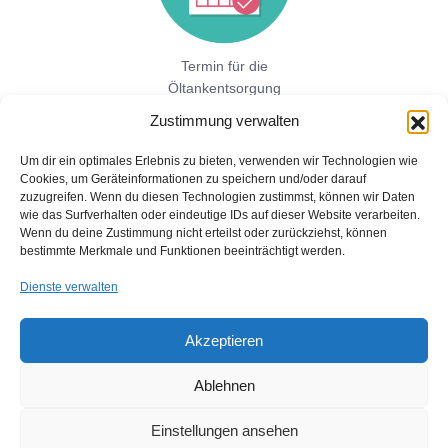
Termin für die
Öltankentsorgung
vereinbaren!
Zustimmung verwalten
Um dir ein optimales Erlebnis zu bieten, verwenden wir Technologien wie
Cookies, um Geräteinformationen zu speichern und/oder darauf
Jetzt hier direkt ein unverbindliches
zuzugreifen. Wenn du diesen Technologien zustimmst, können wir Daten
Festpreisangebot einholen!
wie das Surfverhalten oder eindeutige IDs auf dieser Website verarbeiten.
Wenn du deine Zustimmung nicht erteilst oder zurückziehst, können
bestimmte Merkmale und Funktionen beeinträchtigt werden.
Dienste verwalten
Akzeptieren
Ablehnen
Copyright © 2026 Öltankentsorgung mit Bescheinigung für BAFA
und Umweltamt
Einstellungen ansehen