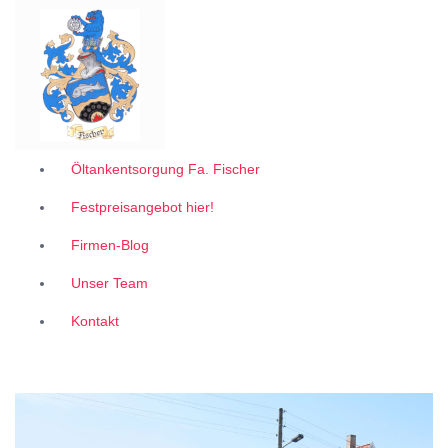
Garantiert zum 1A Festpreis
Z
u
m
I
n
h
a
l
Öltankentsorgung Fa. Fischer
t
Festpreisangebot hier!
s
p
Firmen-Blog
r
i
Unser Team
n
g
Kontakt
e
n