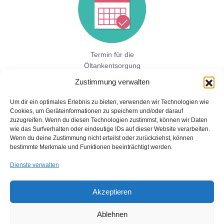
Termin für die
Öltankentsorgung
vereinbaren!
Zustimmung verwalten
Um dir ein optimales Erlebnis zu bieten, verwenden wir Technologien wie
Cookies, um Geräteinformationen zu speichern und/oder darauf
Jetzt hier direkt ein unverbindliches
zuzugreifen. Wenn du diesen Technologien zustimmst, können wir Daten
Festpreisangebot einholen!
wie das Surfverhalten oder eindeutige IDs auf dieser Website verarbeiten.
Wenn du deine Zustimmung nicht erteilst oder zurückziehst, können
bestimmte Merkmale und Funktionen beeinträchtigt werden.
Dienste verwalten
Akzeptieren
Ablehnen
Copyright © 2026 Öltankentsorgung mit Bescheinigung für BAFA