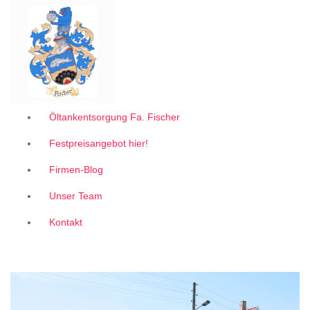
Garantiert zum 1A Festpreis
Z
u
m
I
n
h
a
l
Öltankentsorgung Fa. Fischer
t
Festpreisangebot hier!
s
p
Firmen-Blog
r
i
Unser Team
n
g
Kontakt
e
n