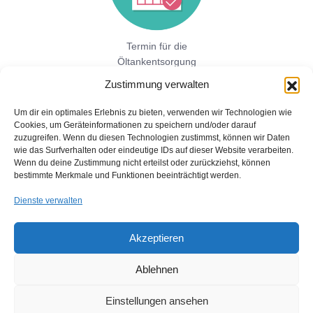
Termin für die
Öltankentsorgung
vereinbaren!
Zustimmung verwalten
Um dir ein optimales Erlebnis zu bieten, verwenden wir Technologien wie
Cookies, um Geräteinformationen zu speichern und/oder darauf
Jetzt hier direkt ein unverbindliches
zuzugreifen. Wenn du diesen Technologien zustimmst, können wir Daten
Festpreisangebot einholen!
wie das Surfverhalten oder eindeutige IDs auf dieser Website verarbeiten.
Wenn du deine Zustimmung nicht erteilst oder zurückziehst, können
bestimmte Merkmale und Funktionen beeinträchtigt werden.
Dienste verwalten
Akzeptieren
Ablehnen
Copyright © 2026 Öltankentsorgung mit Bescheinigung für BAFA
und Umweltamt
Einstellungen ansehen