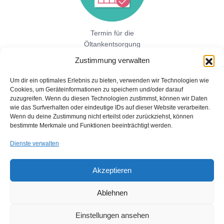
Termin für die
Öltankentsorgung
vereinbaren!
Zustimmung verwalten
Um dir ein optimales Erlebnis zu bieten, verwenden wir Technologien wie
Cookies, um Geräteinformationen zu speichern und/oder darauf
Jetzt hier direkt ein unverbindliches
zuzugreifen. Wenn du diesen Technologien zustimmst, können wir Daten
Festpreisangebot einholen!
wie das Surfverhalten oder eindeutige IDs auf dieser Website verarbeiten.
Wenn du deine Zustimmung nicht erteilst oder zurückziehst, können
bestimmte Merkmale und Funktionen beeinträchtigt werden.
Dienste verwalten
Akzeptieren
Ablehnen
Copyright © 2026 Öltankentsorgung mit Bescheinigung für BAFA
und Umweltamt
Einstellungen ansehen