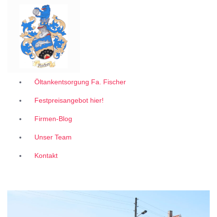
Garantiert zum 1A Festpreis
Z
u
m
I
n
h
a
l
Öltankentsorgung Fa. Fischer
t
Festpreisangebot hier!
s
p
Firmen-Blog
r
i
Unser Team
n
g
Kontakt
e
n