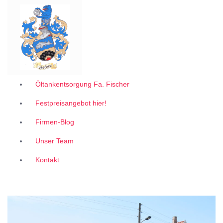
Garantiert zum 1A Festpreis
Z
u
m
I
n
h
a
l
Öltankentsorgung Fa. Fischer
t
Festpreisangebot hier!
s
p
Firmen-Blog
r
i
Unser Team
n
g
Kontakt
e
n