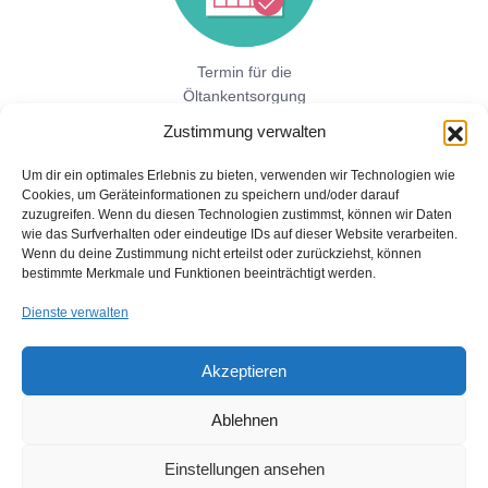
Termin für die
Öltankentsorgung
vereinbaren!
Zustimmung verwalten
Um dir ein optimales Erlebnis zu bieten, verwenden wir Technologien wie
Cookies, um Geräteinformationen zu speichern und/oder darauf
Jetzt hier direkt ein unverbindliches
zuzugreifen. Wenn du diesen Technologien zustimmst, können wir Daten
Festpreisangebot einholen!
wie das Surfverhalten oder eindeutige IDs auf dieser Website verarbeiten.
Wenn du deine Zustimmung nicht erteilst oder zurückziehst, können
bestimmte Merkmale und Funktionen beeinträchtigt werden.
Dienste verwalten
Akzeptieren
Ablehnen
Copyright © 2026 Öltankentsorgung mit Bescheinigung für BAFA
und Umweltamt
Einstellungen ansehen