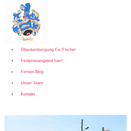
Garantiert zum 1A Festpreis
Z
u
m
I
n
h
a
l
Öltankentsorgung Fa. Fischer
t
Festpreisangebot hier!
s
p
Firmen-Blog
r
i
Unser Team
n
g
Kontakt
e
n