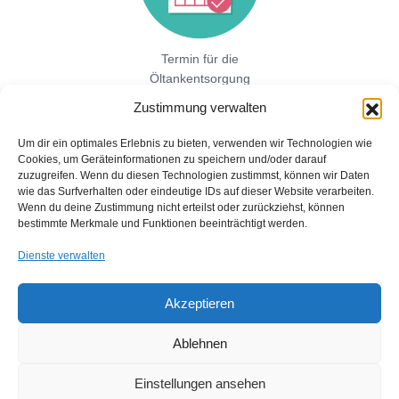
Termin für die
Öltankentsorgung
vereinbaren!
Zustimmung verwalten
Um dir ein optimales Erlebnis zu bieten, verwenden wir Technologien wie
Cookies, um Geräteinformationen zu speichern und/oder darauf
Jetzt hier direkt ein unverbindliches
zuzugreifen. Wenn du diesen Technologien zustimmst, können wir Daten
Festpreisangebot einholen!
wie das Surfverhalten oder eindeutige IDs auf dieser Website verarbeiten.
Wenn du deine Zustimmung nicht erteilst oder zurückziehst, können
bestimmte Merkmale und Funktionen beeinträchtigt werden.
Dienste verwalten
Akzeptieren
Ablehnen
Copyright © 2026 Öltankentsorgung mit Bescheinigung für BAFA
und Umweltamt
Einstellungen ansehen