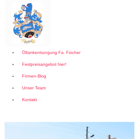
Garantiert zum 1A Festpreis
Z
u
m
I
n
h
a
l
Öltankentsorgung Fa. Fischer
t
Festpreisangebot hier!
s
p
Firmen-Blog
r
i
Unser Team
n
g
Kontakt
e
n