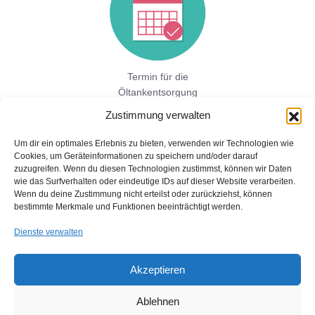
Termin für die
Öltankentsorgung
vereinbaren!
Zustimmung verwalten
Um dir ein optimales Erlebnis zu bieten, verwenden wir Technologien wie
Cookies, um Geräteinformationen zu speichern und/oder darauf
Jetzt hier direkt ein unverbindliches
zuzugreifen. Wenn du diesen Technologien zustimmst, können wir Daten
Festpreisangebot einholen!
wie das Surfverhalten oder eindeutige IDs auf dieser Website verarbeiten.
Wenn du deine Zustimmung nicht erteilst oder zurückziehst, können
bestimmte Merkmale und Funktionen beeinträchtigt werden.
Dienste verwalten
Akzeptieren
Ablehnen
Copyright © 2026 Öltankentsorgung mit Bescheinigung für BAFA