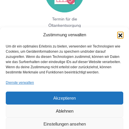
Termin für die
Öltankentsorgung
vereinbaren!
Zustimmung verwalten
Um dir ein optimales Erlebnis zu bieten, verwenden wir Technologien wie
Cookies, um Geräteinformationen zu speichern und/oder darauf
Jetzt hier direkt ein unverbindliches
zuzugreifen. Wenn du diesen Technologien zustimmst, können wir Daten
Festpreisangebot einholen!
wie das Surfverhalten oder eindeutige IDs auf dieser Website verarbeiten.
Wenn du deine Zustimmung nicht erteilst oder zurückziehst, können
bestimmte Merkmale und Funktionen beeinträchtigt werden.
Dienste verwalten
Akzeptieren
Ablehnen
Copyright © 2026 Öltankentsorgung mit Bescheinigung für BAFA
und Umweltamt
Einstellungen ansehen