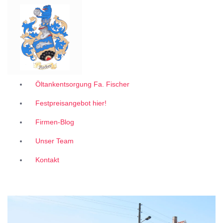
Garantiert zum 1A Festpreis
Z
u
m
I
n
h
a
l
Öltankentsorgung Fa. Fischer
t
Festpreisangebot hier!
s
p
Firmen-Blog
r
i
Unser Team
n
g
Kontakt
e
n