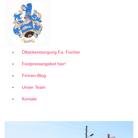
Garantiert zum 1A Festpreis
Z
u
m
I
n
h
a
l
Öltankentsorgung Fa. Fischer
t
Festpreisangebot hier!
s
p
Firmen-Blog
r
i
Unser Team
n
g
Kontakt
e
n