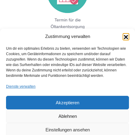
Termin für die
Öltankentsorgung
vereinbaren!
Zustimmung verwalten
Um dir ein optimales Erlebnis zu bieten, verwenden wir Technologien wie
Cookies, um Geräteinformationen zu speichern und/oder darauf
Jetzt hier direkt ein unverbindliches
zuzugreifen. Wenn du diesen Technologien zustimmst, können wir Daten
Festpreisangebot einholen!
wie das Surfverhalten oder eindeutige IDs auf dieser Website verarbeiten.
Wenn du deine Zustimmung nicht erteilst oder zurückziehst, können
bestimmte Merkmale und Funktionen beeinträchtigt werden.
Dienste verwalten
Akzeptieren
Ablehnen
Copyright © 2026 Öltankentsorgung mit Bescheinigung für BAFA
und Umweltamt
Einstellungen ansehen