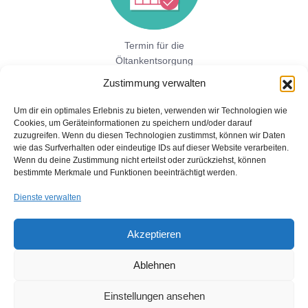
Termin für die
Öltankentsorgung
vereinbaren!
Zustimmung verwalten
Um dir ein optimales Erlebnis zu bieten, verwenden wir Technologien wie
Cookies, um Geräteinformationen zu speichern und/oder darauf
Jetzt hier direkt ein unverbindliches
zuzugreifen. Wenn du diesen Technologien zustimmst, können wir Daten
Festpreisangebot einholen!
wie das Surfverhalten oder eindeutige IDs auf dieser Website verarbeiten.
Wenn du deine Zustimmung nicht erteilst oder zurückziehst, können
bestimmte Merkmale und Funktionen beeinträchtigt werden.
Dienste verwalten
Akzeptieren
Ablehnen
Copyright © 2026 Öltankentsorgung mit Bescheinigung für BAFA
und Umweltamt
Einstellungen ansehen