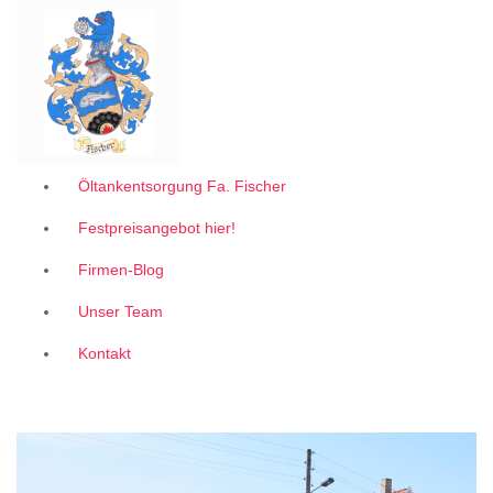
Garantiert zum 1A Festpreis
Z
u
m
I
n
h
a
l
Öltankentsorgung Fa. Fischer
t
Festpreisangebot hier!
s
p
Firmen-Blog
r
i
Unser Team
n
g
Kontakt
e
n