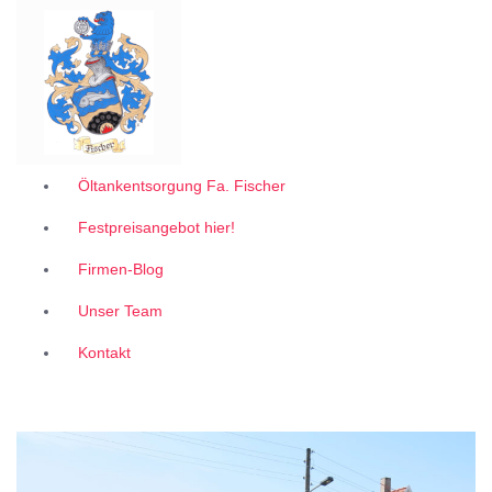
Garantiert zum 1A Festpreis
Z
u
m
I
n
h
a
l
Öltankentsorgung Fa. Fischer
t
Festpreisangebot hier!
s
p
Firmen-Blog
r
i
Unser Team
n
g
Kontakt
e
n