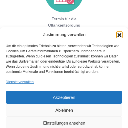
Termin für die
Öltankentsorgung
vereinbaren!
Zustimmung verwalten
Um dir ein optimales Erlebnis zu bieten, verwenden wir Technologien wie
Cookies, um Geräteinformationen zu speichern und/oder darauf
Jetzt hier direkt ein unverbindliches
zuzugreifen. Wenn du diesen Technologien zustimmst, können wir Daten
Festpreisangebot einholen!
wie das Surfverhalten oder eindeutige IDs auf dieser Website verarbeiten.
Wenn du deine Zustimmung nicht erteilst oder zurückziehst, können
bestimmte Merkmale und Funktionen beeinträchtigt werden.
Dienste verwalten
Akzeptieren
Ablehnen
Copyright © 2026 Öltankentsorgung mit Bescheinigung für BAFA
und Umweltamt
Einstellungen ansehen