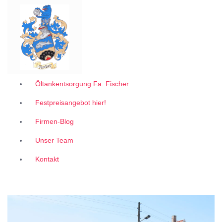
Garantiert zum 1A Festpreis
Z
u
m
I
n
h
a
l
Öltankentsorgung Fa. Fischer
t
Festpreisangebot hier!
s
p
Firmen-Blog
r
i
Unser Team
n
g
Kontakt
e
n