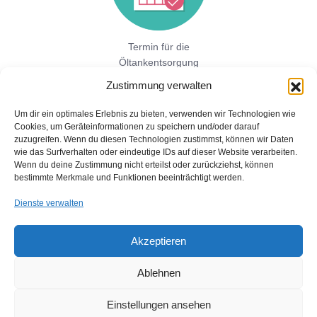
Termin für die
Öltankentsorgung
vereinbaren!
Zustimmung verwalten
Um dir ein optimales Erlebnis zu bieten, verwenden wir Technologien wie
Cookies, um Geräteinformationen zu speichern und/oder darauf
Jetzt hier direkt ein unverbindliches
zuzugreifen. Wenn du diesen Technologien zustimmst, können wir Daten
Festpreisangebot einholen!
wie das Surfverhalten oder eindeutige IDs auf dieser Website verarbeiten.
Wenn du deine Zustimmung nicht erteilst oder zurückziehst, können
bestimmte Merkmale und Funktionen beeinträchtigt werden.
Dienste verwalten
Akzeptieren
Ablehnen
Copyright © 2026 Öltankentsorgung mit Bescheinigung für BAFA
und Umweltamt
Einstellungen ansehen