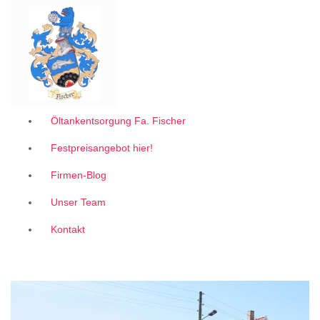
Garantiert zum 1A Festpreis
Z
u
m
I
n
h
a
l
Öltankentsorgung Fa. Fischer
t
Festpreisangebot hier!
s
p
Firmen-Blog
r
i
Unser Team
n
g
Kontakt
e
n