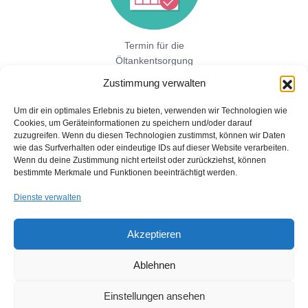
Termin für die
Öltankentsorgung
vereinbaren!
Zustimmung verwalten
Um dir ein optimales Erlebnis zu bieten, verwenden wir Technologien wie
Cookies, um Geräteinformationen zu speichern und/oder darauf
Jetzt hier direkt ein unverbindliches
zuzugreifen. Wenn du diesen Technologien zustimmst, können wir Daten
Festpreisangebot einholen!
wie das Surfverhalten oder eindeutige IDs auf dieser Website verarbeiten.
Wenn du deine Zustimmung nicht erteilst oder zurückziehst, können
bestimmte Merkmale und Funktionen beeinträchtigt werden.
Dienste verwalten
Akzeptieren
Ablehnen
Copyright © 2026 Öltankentsorgung mit Bescheinigung für BAFA
und Umweltamt
Einstellungen ansehen