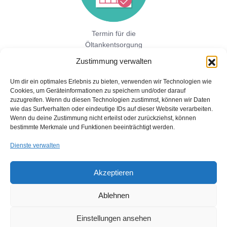
Termin für die
Öltankentsorgung
vereinbaren!
Zustimmung verwalten
Um dir ein optimales Erlebnis zu bieten, verwenden wir Technologien wie
Cookies, um Geräteinformationen zu speichern und/oder darauf
Jetzt hier direkt ein unverbindliches
zuzugreifen. Wenn du diesen Technologien zustimmst, können wir Daten
Festpreisangebot einholen!
wie das Surfverhalten oder eindeutige IDs auf dieser Website verarbeiten.
Wenn du deine Zustimmung nicht erteilst oder zurückziehst, können
bestimmte Merkmale und Funktionen beeinträchtigt werden.
Dienste verwalten
Akzeptieren
Ablehnen
Copyright © 2026 Öltankentsorgung mit Bescheinigung für BAFA
und Umweltamt
Einstellungen ansehen