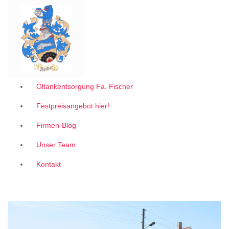
Garantiert zum 1A Festpreis
Z
u
m
I
n
h
a
l
Öltankentsorgung Fa. Fischer
t
Festpreisangebot hier!
s
p
Firmen-Blog
r
i
Unser Team
n
g
Kontakt
e
n